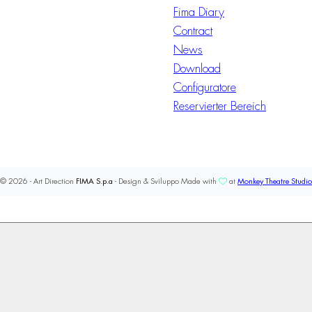
Fima Diary
Contract
News
Download
Configuratore
Reservierter Bereich
© 2026 - Art Direction
FIMA S.p.a
- Design & Sviluppo Made with
at
Monkey Theatre Studio