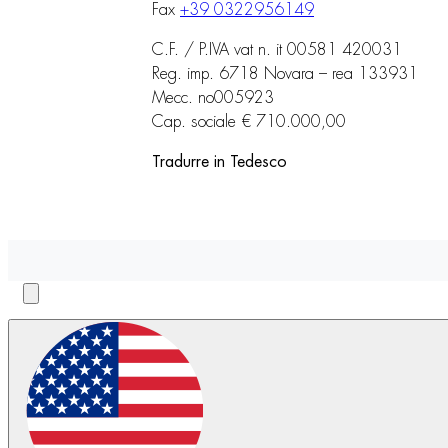
Fax
+39 0322956149
C.F. / P.IVA vat n. it 00581 420031
Reg. imp. 6718 Novara – rea 133931
Mecc. no005923
Cap. sociale € 710.000,00
Tradurre in Tedesco