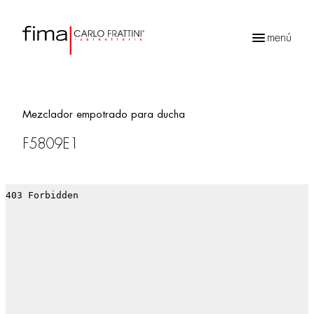
menú
Búsqueda
de
productos
Mezclador empotrado para ducha
F5809E1