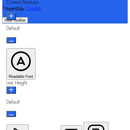
Content Modules
Powered by
OneTap
Font Size
Hide Toolbar
Default
Readable Font
Line Height
Default