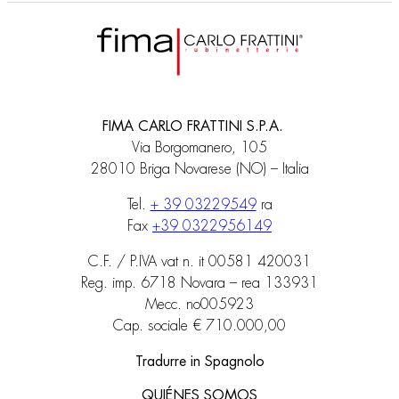
FIMA CARLO FRATTINI S.P.A.
Via Borgomanero, 105
28010 Briga Novarese (NO) – Italia
Tel.
+ 39 03229549
ra
Fax
+39 0322956149
C.F. / P.IVA vat n. it 00581 420031
Reg. imp. 6718 Novara – rea 133931
Mecc. no005923
Cap. sociale € 710.000,00
Tradurre in Spagnolo
QUIÉNES SOMOS