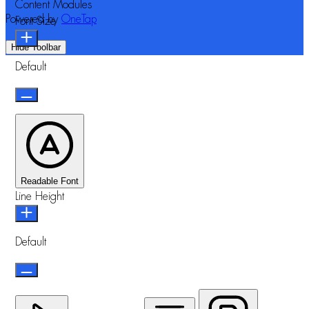
Content Modules
Powered by
OneTap
Font Size
Hide Toolbar
Default
Readable Font
Line Height
Default