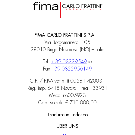
FIMA CARLO FRATTINI S.P.A.
Via Borgomanero, 105
28010 Briga Novarese (NO) – Italia
Tel.
+ 39 03229549
ra
Fax
+39 0322956149
C.F. / P.IVA vat n. it 00581 420031
Reg. imp. 6718 Novara – rea 133931
Mecc. no005923
Cap. sociale € 710.000,00
Tradurre in Tedesco
ÜBER UNS