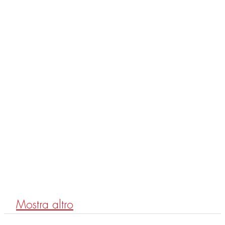
F4905/RP259
AP Thermostat Brausebatterie mit Duschstange, Kopfbrause und
Handbrause
Mostra altro