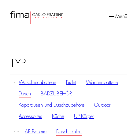
Menü
Products
search
TYP
Waschtischbatterie
Bidet
Wannenbatterie
Dusch
BADZUBEHÖR
Kopbrausen und Duschzubehöre
Outdoor
Accessoires
Küche
UP Körper
AP Batterie
Duschsäulen