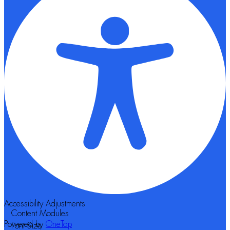
Accessibility Adjustments
Content Modules
Powered by
OneTap
Font Size