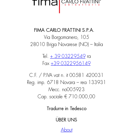
FIMA CARLO FRATTINI S.P.A.
Via Borgomanero, 105
28010 Briga Novarese (NO) – Italia
Tel.
+ 39 03229549
ra
Fax
+39 0322956149
C.F. / P.IVA vat n. it 00581 420031
Reg. imp. 6718 Novara – rea 133931
Mecc. no005923
Cap. sociale € 710.000,00
Tradurre in Tedesco
ÜBER UNS
About