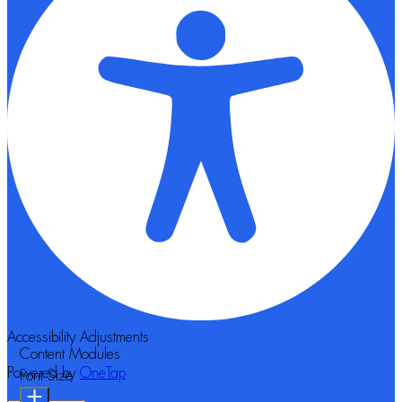
Accessibility Adjustments
Content Modules
Powered by
OneTap
Font Size