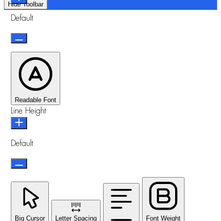
Hide Toolbar
Default
Readable Font
Line Height
Default
Big Cursor
Letter Spacing
Font Weight