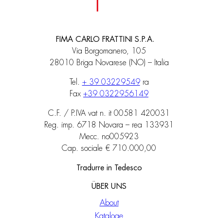
FIMA CARLO FRATTINI S.P.A.
Via Borgomanero, 105
28010 Briga Novarese (NO) – Italia
Tel.
+ 39 03229549
ra
Fax
+39 0322956149
C.F. / P.IVA vat n. it 00581 420031
Reg. imp. 6718 Novara – rea 133931
Mecc. no005923
Cap. sociale € 710.000,00
Tradurre in Tedesco
ÜBER UNS
About
Kataloge