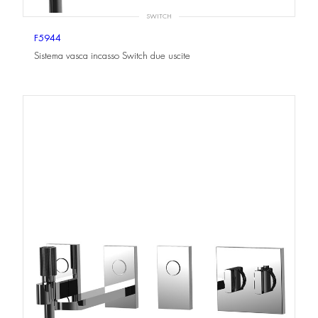
SWITCH
F5944
Sistema vasca incasso Switch due uscite