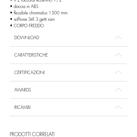
• n.2 raccordi eccentrici 1/2”
• doccia in ABS
• flessibile chromalux 1500 mm
• soffione Still 3 getti rain
• CORPO FREDDO
DOWNLOAD
CARATTERISTICHE
CERTIFICAZIONI
AWARDS
RICAMBI
PRODOTTI CORRELATI