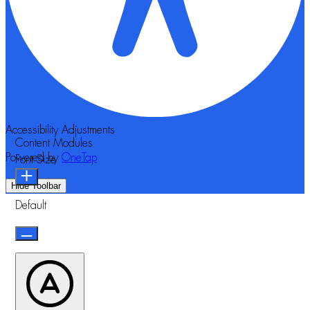
Accessibility Adjustments
Content Modules
Powered by
OneTap
Font Size
Hide Toolbar
Default