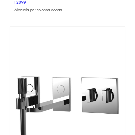
F2899
Mensola per colonna doccia