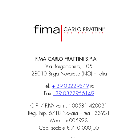
FIMA CARLO FRATTINI S.P.A.
Via Borgomanero, 105
28010 Briga Novarese (NO) – Italia
Tel.
+ 39 03229549
ra
Fax
+39 0322956149
C.F. / P.IVA vat n. it 00581 420031
Reg. imp. 6718 Novara – rea 133931
Mecc. no005923
Cap. sociale € 710.000,00