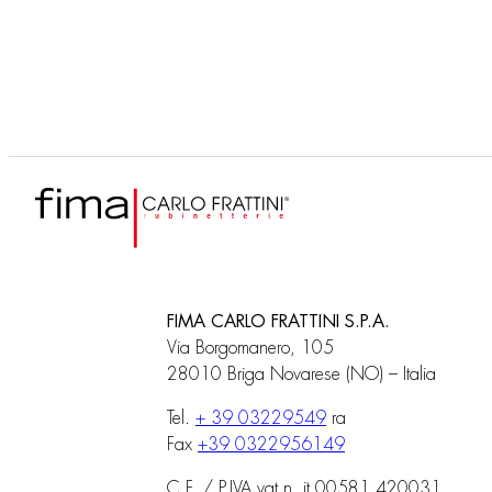
F2463/1
F246
UP Körper
UP K
FIMA CARLO FRATTINI S.P.A.
Via Borgomanero, 105
28010 Briga Novarese (NO) – Italia
Tel.
+ 39 03229549
ra
Fax
+39 0322956149
C.F. / P.IVA vat n. it 00581 420031