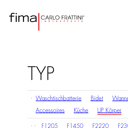
TYP
Waschtischbatterie
Bidet
Wanne
Accessoires
Küche
UP Körper
F1205
F1450
F2220
F23