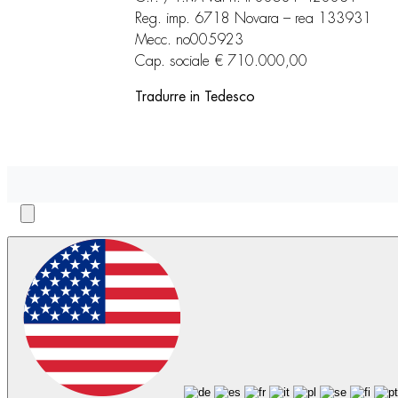
Reg. imp. 6718 Novara – rea 133931
Mecc. no005923
Cap. sociale € 710.000,00
Tradurre in Tedesco