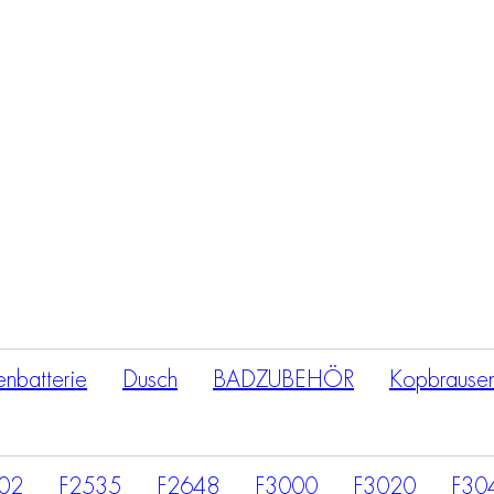
Products
search
nbatterie
Dusch
BADZUBEHÖR
Kopbrause
02
F2535
F2648
F3000
F3020
F30