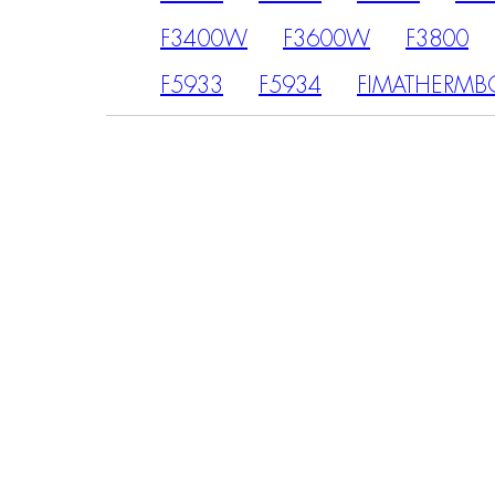
F3400W
F3600W
F3800
F5933
F5934
FIMATHERMB