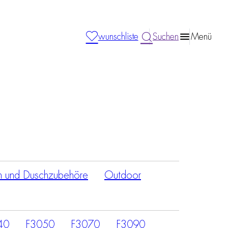
wunschliste
Suchen
Menü
n und Duschzubehöre
Outdoor
40
F3050
F3070
F3090