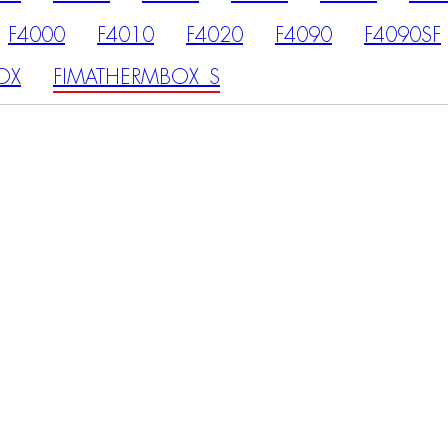
F4000
F4010
F4020
F4090
F4090SF
OX
FIMATHERMBOX_S