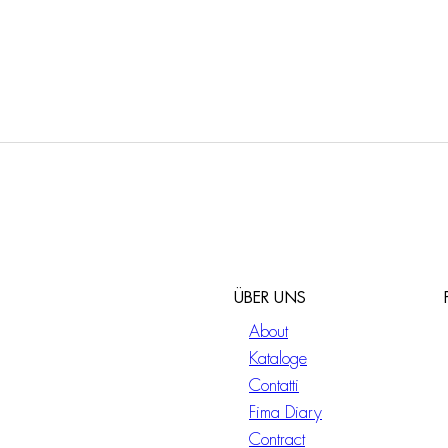
3/1M
F2462/2M
örper
UP Körper
ÜBER UNS
About
Kataloge
Contatti
Fima Diary
Contract