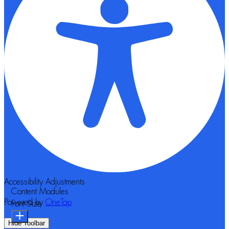
Accessibility Adjustments
Content Modules
Powered by
OneTap
Font Size
Hide Toolbar