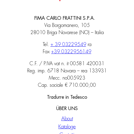
FIMA CARLO FRATTINI S.P.A.
Via Borgomanero, 105
28010 Briga Novarese (NO) – Italia
Tel.
+ 39 03229549
ra
Fax
+39 0322956149
C.F. / P.IVA vat n. it 00581 420031
Reg. imp. 6718 Novara – rea 133931
Mecc. no005923
Cap. sociale € 710.000,00
Tradurre in Tedesco
ÜBER UNS
About
Kataloge