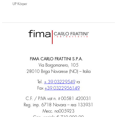
UP Körper
FIMA CARLO FRATTINI S.P.A.
Via Borgomanero, 105
28010 Briga Novarese (NO) – Italia
Tel.
+ 39 03229549
ra
Fax
+39 0322956149
C.F. / P.IVA vat n. it 00581 420031
Reg. imp. 6718 Novara – rea 133931
Mecc. no005923