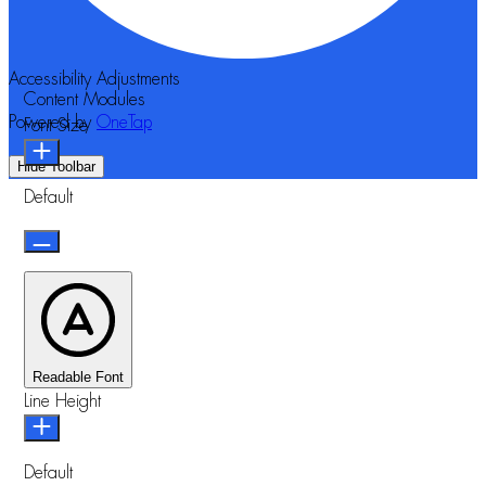
Accessibility Adjustments
Content Modules
Powered by
OneTap
Font Size
Hide Toolbar
Default
Readable Font
Line Height
Default