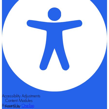
Accessibility Adjustments
Content Modules
Powered by
OneTap
Font Size