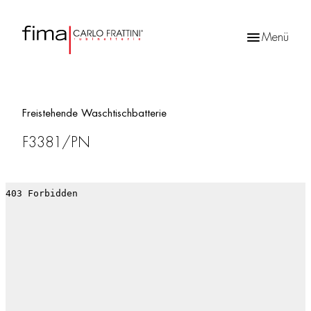
Menü
Products
search
Freistehende Waschtischbatterie
F3381/PN