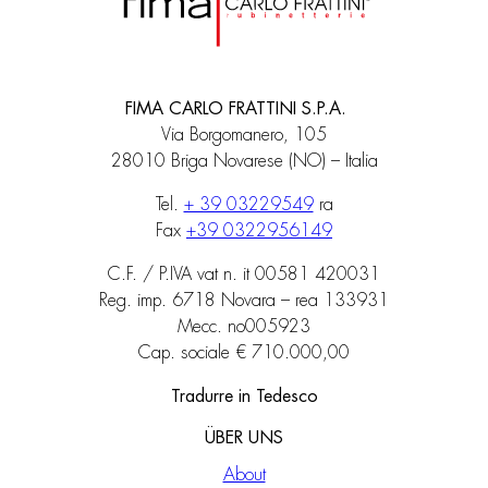
FIMA CARLO FRATTINI S.P.A.
Via Borgomanero, 105
28010 Briga Novarese (NO) – Italia
Tel.
+ 39 03229549
ra
Fax
+39 0322956149
C.F. / P.IVA vat n. it 00581 420031
Reg. imp. 6718 Novara – rea 133931
Mecc. no005923
Cap. sociale € 710.000,00
Tradurre in Tedesco
ÜBER UNS
About