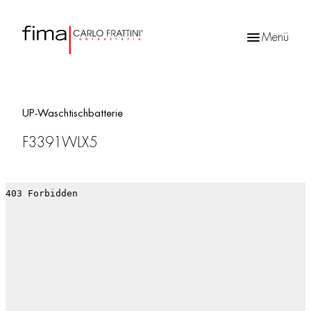
Menü
Products
search
UP-Waschtischbatterie
F3391WLX5