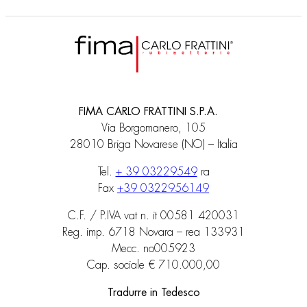
FIMA CARLO FRATTINI S.P.A.
Via Borgomanero, 105
28010 Briga Novarese (NO) – Italia
Tel.
+ 39 03229549
ra
Fax
+39 0322956149
C.F. / P.IVA vat n. it 00581 420031
Reg. imp. 6718 Novara – rea 133931
Mecc. no005923
Cap. sociale € 710.000,00
Tradurre in Tedesco