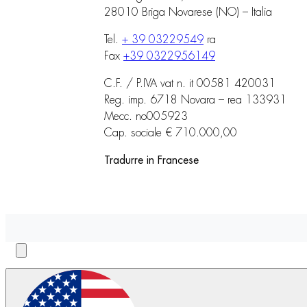
28010 Briga Novarese (NO) – Italia
Tel.
+ 39 03229549
ra
Fax
+39 0322956149
C.F. / P.IVA vat n. it 00581 420031
Reg. imp. 6718 Novara – rea 133931
Mecc. no005923
Cap. sociale € 710.000,00
Tradurre in Francese