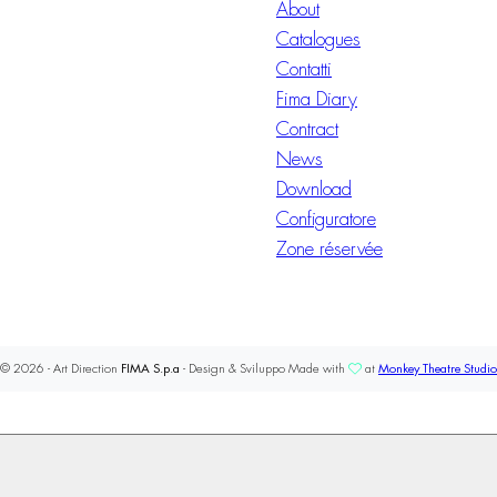
About
Catalogues
Contatti
Fima Diary
Contract
News
Download
Configuratore
Zone réservée
© 2026 - Art Direction
FIMA S.p.a
- Design & Sviluppo Made with
at
Monkey Theatre Studio