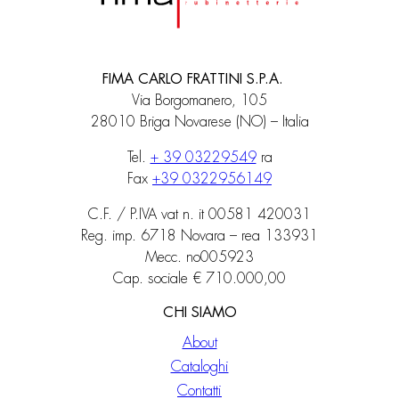
FIMA CARLO FRATTINI S.P.A.
Via Borgomanero, 105
28010 Briga Novarese (NO) – Italia
Tel.
+ 39 03229549
ra
Fax
+39 0322956149
C.F. / P.IVA vat n. it 00581 420031
Reg. imp. 6718 Novara – rea 133931
Mecc. no005923
Cap. sociale € 710.000,00
CHI SIAMO
About
Cataloghi
Contatti