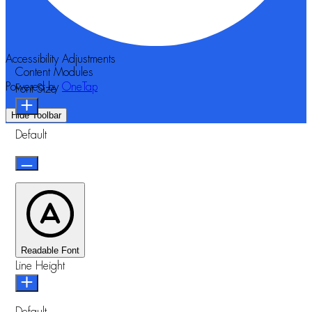
Accessibility Adjustments
Content Modules
Powered by
OneTap
Font Size
Hide Toolbar
Default
Readable Font
Line Height
Default