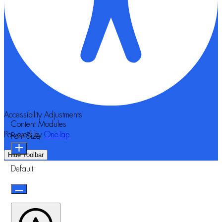
Accessibility Adjustments
Content Modules
Powered by
OneTap
Font Size
Hide Toolbar
Default