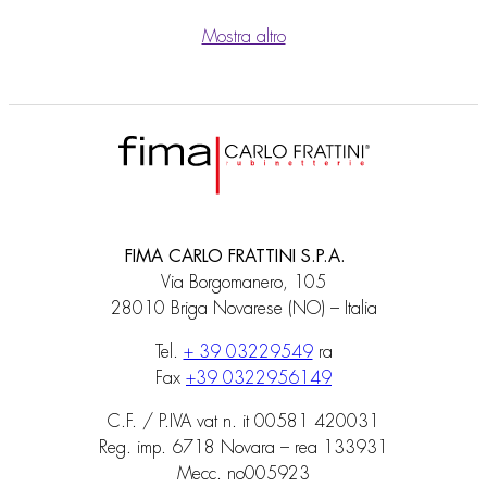
Mostra altro
FIMA CARLO FRATTINI S.P.A.
Via Borgomanero, 105
28010 Briga Novarese (NO) – Italia
Tel.
+ 39 03229549
ra
Fax
+39 0322956149
C.F. / P.IVA vat n. it 00581 420031
Reg. imp. 6718 Novara – rea 133931
Mecc. no005923