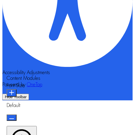
Accessibility Adjustments
Content Modules
Powered by
OneTap
Font Size
Hide Toolbar
Default