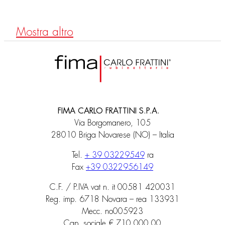
Mostra altro
FIMA CARLO FRATTINI S.P.A.
Via Borgomanero, 105
28010 Briga Novarese (NO) – Italia
Tel.
+ 39 03229549
ra
Fax
+39 0322956149
C.F. / P.IVA vat n. it 00581 420031
Reg. imp. 6718 Novara – rea 133931
Mecc. no005923
Cap. sociale € 710.000,00