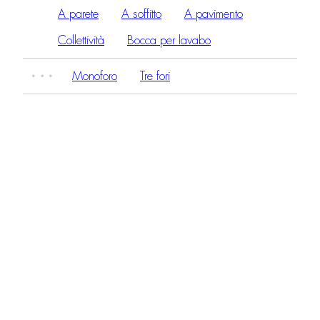
A parete
A soffitto
A pavimento
Collettività
Bocca per lavabo
Monoforo
Tre fori