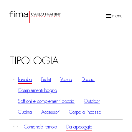
menu
Ricerca
prodotti
TIPOLOGIA
Lavabo
Bidet
Vasca
Doccia
Complementi bagno
Soffioni e complementi doccia
Outdoor
Cucina
Accessori
Corpo a incasso
Comando remoto
Da appoggio