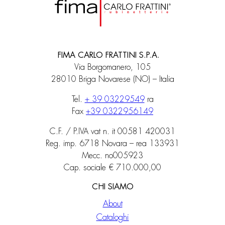
FIMA CARLO FRATTINI S.P.A.
Via Borgomanero, 105
28010 Briga Novarese (NO) – Italia
Tel.
+ 39 03229549
ra
Fax
+39 0322956149
C.F. / P.IVA vat n. it 00581 420031
Reg. imp. 6718 Novara – rea 133931
Mecc. no005923
Cap. sociale € 710.000,00
CHI SIAMO
About
Cataloghi