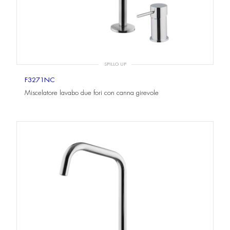
SPILLO UP
F3271NC
Miscelatore lavabo due fori con canna girevole