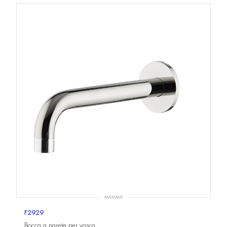
MAXIMA
F2929
Bocca a parete per vasca