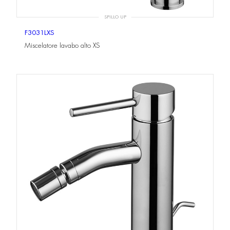
SPILLO UP
F3031LXS
Miscelatore lavabo alto XS