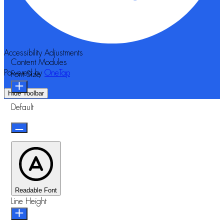
Accessibility Adjustments
Content Modules
Powered by
OneTap
Font Size
Hide Toolbar
Default
Readable Font
Line Height