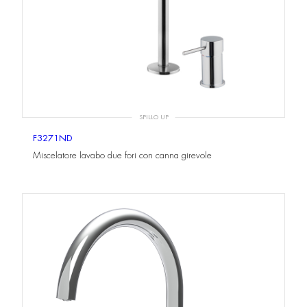
SPILLO UP
F3271ND
Miscelatore lavabo due fori con canna girevole