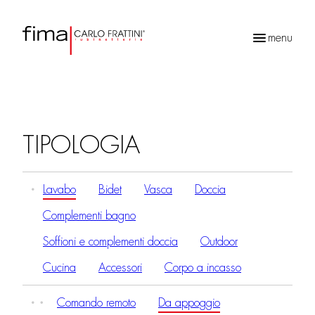
menu
Ricerca
prodotti
TIPOLOGIA
Lavabo
Bidet
Vasca
Doccia
Complementi bagno
Soffioni e complementi doccia
Outdoor
Cucina
Accessori
Corpo a incasso
Comando remoto
Da appoggio