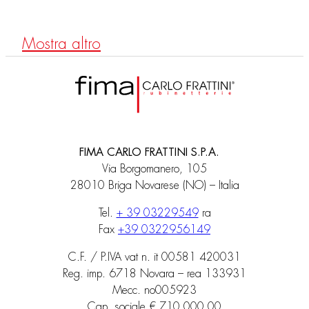
Mostra altro
FIMA CARLO FRATTINI S.P.A.
Via Borgomanero, 105
28010 Briga Novarese (NO) – Italia
Tel.
+ 39 03229549
ra
Fax
+39 0322956149
C.F. / P.IVA vat n. it 00581 420031
Reg. imp. 6718 Novara – rea 133931
Mecc. no005923
Cap. sociale € 710.000,00