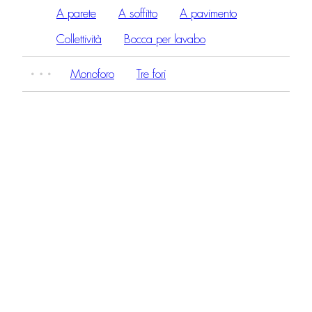
A parete
A soffitto
A pavimento
Collettività
Bocca per lavabo
Monoforo
Tre fori