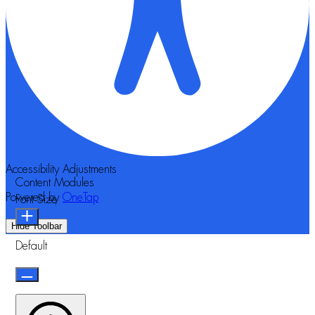
Accessibility Adjustments
Content Modules
Powered by
OneTap
Font Size
Hide Toolbar
Default