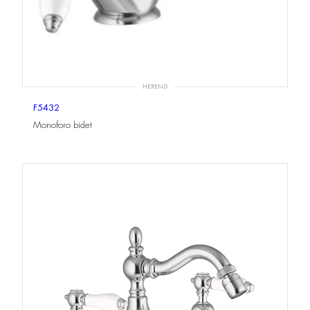
HEREND
F5432
Monoforo bidet