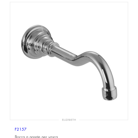
ELIZABETH
F2157
Bocca a parete per vasca