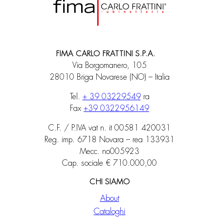
FIMA CARLO FRATTINI S.P.A.
Via Borgomanero, 105
28010 Briga Novarese (NO) – Italia
Tel.
+ 39 03229549
ra
Fax
+39 0322956149
C.F. / P.IVA vat n. it 00581 420031
Reg. imp. 6718 Novara – rea 133931
Mecc. no005923
Cap. sociale € 710.000,00
CHI SIAMO
About
Cataloghi