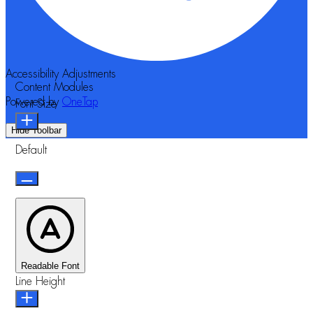
Accessibility Adjustments
Content Modules
Powered by
OneTap
Font Size
Hide Toolbar
Default
Readable Font
Line Height