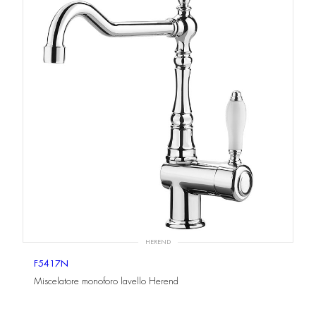
HEREND
F5417N
Miscelatore monoforo lavello Herend