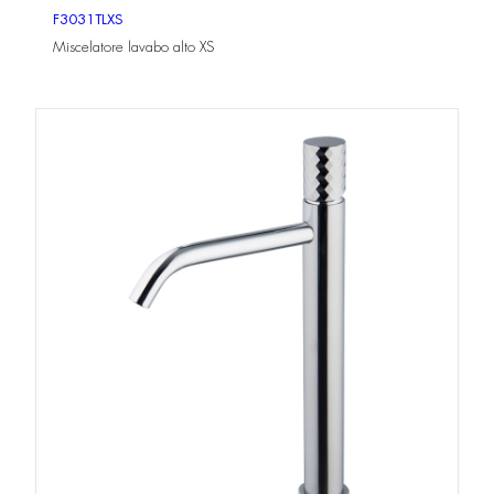
F3031TLXS
Miscelatore lavabo alto XS