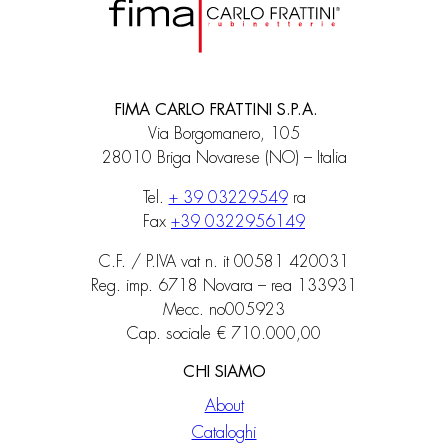
FIMA CARLO FRATTINI S.P.A.
Via Borgomanero, 105
28010 Briga Novarese (NO) – Italia
Tel.
+ 39 03229549
ra
Fax
+39 0322956149
C.F. / P.IVA vat n. it 00581 420031
Reg. imp. 6718 Novara – rea 133931
Mecc. no005923
Cap. sociale € 710.000,00
CHI SIAMO
About
Cataloghi