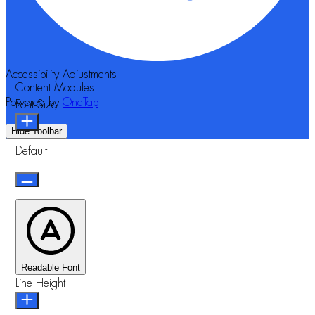
Accessibility Adjustments
Content Modules
Powered by
OneTap
Font Size
Hide Toolbar
Default
Readable Font
Line Height