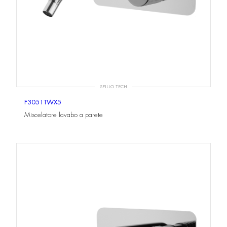
SPILLO TECH
F3051TWX5
Miscelatore lavabo a parete