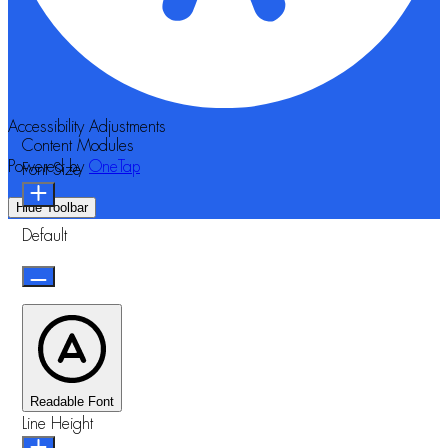
Accessibility Adjustments
Content Modules
Powered by
OneTap
Font Size
Hide Toolbar
Default
Readable Font
Line Height