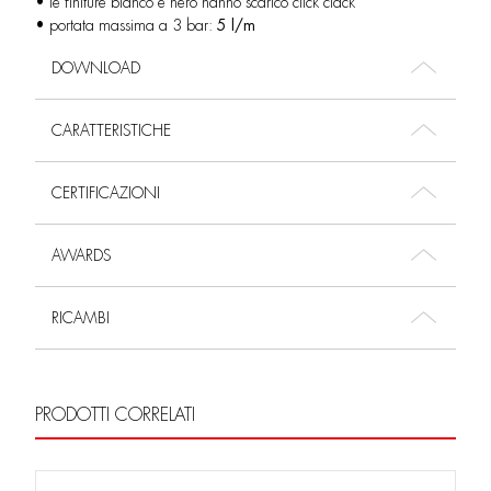
• le finiture bianco e nero hanno scarico click clack
• portata massima a 3 bar:
5 l/m
DOWNLOAD
CARATTERISTICHE
CERTIFICAZIONI
AWARDS
RICAMBI
PRODOTTI CORRELATI