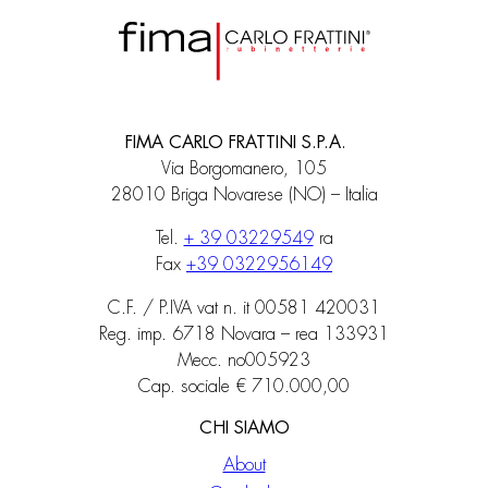
FIMA CARLO FRATTINI S.P.A.
Via Borgomanero, 105
28010 Briga Novarese (NO) – Italia
Tel.
+ 39 03229549
ra
Fax
+39 0322956149
C.F. / P.IVA vat n. it 00581 420031
Reg. imp. 6718 Novara – rea 133931
Mecc. no005923
Cap. sociale € 710.000,00
CHI SIAMO
About