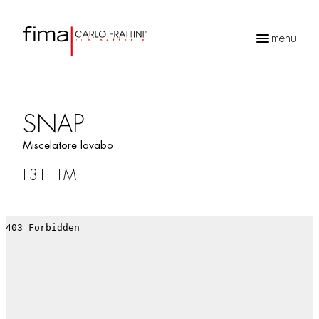
menu
Ricerca
prodotti
SNAP
Miscelatore lavabo
F3111M