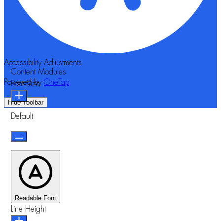
Accessibility Adjustments
Content Modules
Powered by
OneTap
Font Size
Hide Toolbar
Default
Readable Font
Line Height