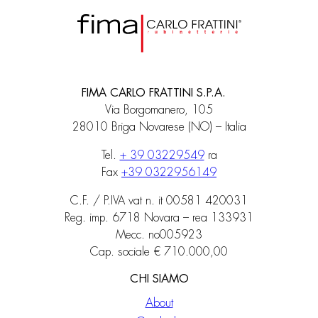
FIMA CARLO FRATTINI S.P.A.
Via Borgomanero, 105
28010 Briga Novarese (NO) – Italia
Tel.
+ 39 03229549
ra
Fax
+39 0322956149
C.F. / P.IVA vat n. it 00581 420031
Reg. imp. 6718 Novara – rea 133931
Mecc. no005923
Cap. sociale € 710.000,00
CHI SIAMO
About