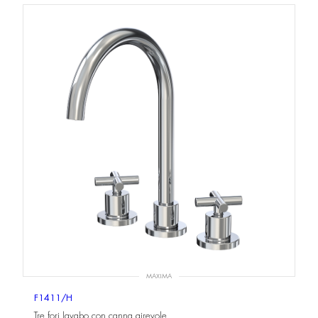
MAXIMA
F1411/H
Tre fori lavabo con canna girevole