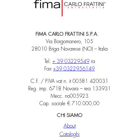
FIMA CARLO FRATTINI S.P.A.
Via Borgomanero, 105
28010 Briga Novarese (NO) – Italia
Tel.
+ 39 03229549
ra
Fax
+39 0322956149
C.F. / P.IVA vat n. it 00581 420031
Reg. imp. 6718 Novara – rea 133931
Mecc. no005923
Cap. sociale € 710.000,00
CHI SIAMO
About
Cataloghi