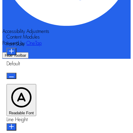
Accessibility Adjustments
Content Modules
Powered by
OneTap
Font Size
Hide Toolbar
Default
Readable Font
Line Height