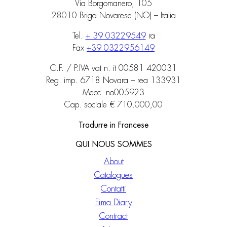
Via Borgomanero, 105
28010 Briga Novarese (NO) – Italia
Tel.
+ 39 03229549
ra
Fax
+39 0322956149
C.F. / P.IVA vat n. it 00581 420031
Reg. imp. 6718 Novara – rea 133931
Mecc. no005923
Cap. sociale € 710.000,00
Tradurre in Francese
QUI NOUS SOMMES
About
Catalogues
Contatti
Fima Diary
Contract