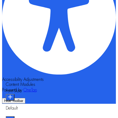
Accessibility Adjustments
Content Modules
Powered by
OneTap
Font Size
Hide Toolbar
Default