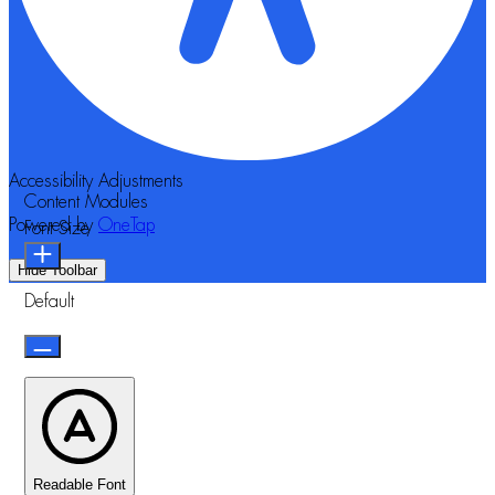
Accessibility Adjustments
Content Modules
Powered by
OneTap
Font Size
Hide Toolbar
Default
Readable Font