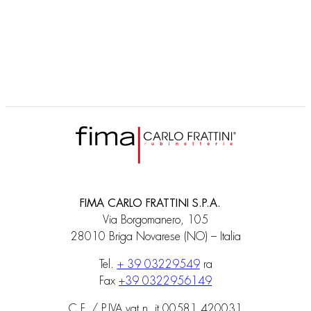
FIMA CARLO FRATTINI S.P.A.
Via Borgomanero, 105
28010 Briga Novarese (NO) – Italia
Tel.
+ 39 03229549
ra
Fax
+39 0322956149
C.F. / P.IVA vat n. it 00581 420031