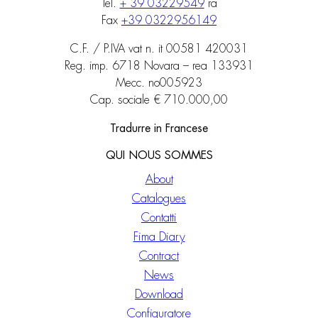
Tel.
+ 39 03229549
ra
Fax
+39 0322956149
C.F. / P.IVA vat n. it 00581 420031
Reg. imp. 6718 Novara – rea 133931
Mecc. no005923
Cap. sociale € 710.000,00
Tradurre in Francese
QUI NOUS SOMMES
About
Catalogues
Contatti
Fima Diary
Contract
News
Download
Configuratore