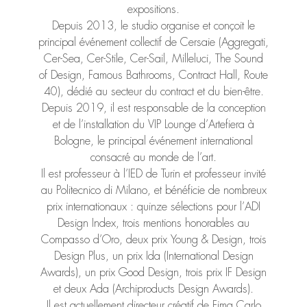
expositions.
Depuis 2013, le studio organise et conçoit le
principal événement collectif de Cersaie (Aggregati,
Cer-Sea, Cer-Stile, Cer-Sail, Milleluci, The Sound
of Design, Famous Bathrooms, Contract Hall, Route
40), dédié au secteur du contract et du bien-être.
Depuis 2019, il est responsable de la conception
et de l’installation du VIP Lounge d’Artefiera à
Bologne, le principal événement international
consacré au monde de l’art.
Il est professeur à l’IED de Turin et professeur invité
au Politecnico di Milano, et bénéficie de nombreux
prix internationaux : quinze sélections pour l’ADI
Design Index, trois mentions honorables au
Compasso d’Oro, deux prix Young & Design, trois
Design Plus, un prix Ida (International Design
Awards), un prix Good Design, trois prix IF Design
et deux Ada (Archiproducts Design Awards).
Il est actuellement directeur créatif de Fima Carlo