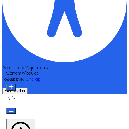
Accessibility Adjustments
Content Modules
Powered by
OneTap
Font Size
Hide Toolbar
Default