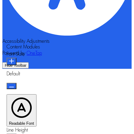
Accessibility Adjustments
Content Modules
Powered by
OneTap
Font Size
Hide Toolbar
Default
Readable Font
Line Height