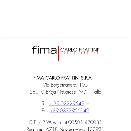
FIMA CARLO FRATTINI S.P.A.
Via Borgomanero, 105
28010 Briga Novarese (NO) – Italia
Tel.
+ 39 03229549
ra
Fax
+39 0322956149
C.F. / P.IVA vat n. it 00581 420031
Reg. imp. 6718 Novara – rea 133931