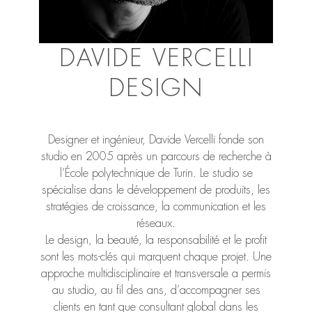
DAVIDE VERCELLI
DESIGN
Designer et ingénieur, Davide Vercelli fonde son
studio en 2005 après un parcours de recherche à
l’École polytechnique de Turin. Le studio se
spécialise dans le développement de produits, les
stratégies de croissance, la communication et les
réseaux.
Le design, la beauté, la responsabilité et le profit
sont les mots-clés qui marquent chaque projet. Une
approche multidisciplinaire et transversale a permis
au studio, au fil des ans, d’accompagner ses
clients en tant que consultant global dans les