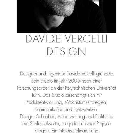
DAVIDE VERCELLI
DESIGN
Designer und Ingenieur Davide Vercelli gründete
sein Studio im Jahr 2005 nach einer
Forschungsarbeit an der Polytechnischen Universität
Turin. Das Studio beschäftigt sich mit
Produktentwicklung, Wachstumsstrategien,
Kommunikation und Netzwerken.
Design, Schönheit, Verantwortung und Profit sind
die Schlüsselwörter, die jedes unserer Projekte
prägen. Ein interdisziplinärer und