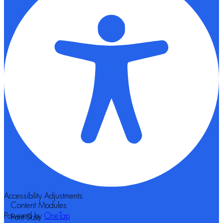
Accessibility Adjustments
Content Modules
Powered by
OneTap
Font Size