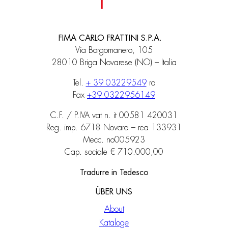
FIMA CARLO FRATTINI S.P.A.
Via Borgomanero, 105
28010 Briga Novarese (NO) – Italia
Tel.
+ 39 03229549
ra
Fax
+39 0322956149
C.F. / P.IVA vat n. it 00581 420031
Reg. imp. 6718 Novara – rea 133931
Mecc. no005923
Cap. sociale € 710.000,00
Tradurre in Tedesco
ÜBER UNS
About
Kataloge