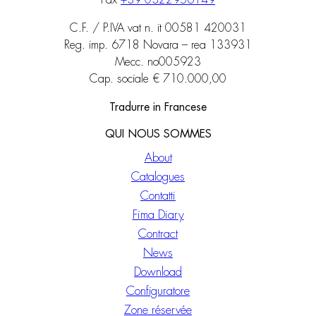
Fax
+39 0322956149
C.F. / P.IVA vat n. it 00581 420031
Reg. imp. 6718 Novara – rea 133931
Mecc. no005923
Cap. sociale € 710.000,00
Tradurre in Francese
QUI NOUS SOMMES
About
Catalogues
Contatti
Fima Diary
Contract
News
Download
Configuratore
Zone réservée