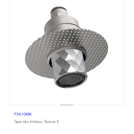
WATERDOT
F3610XM
Spot idro trimless, Texture X