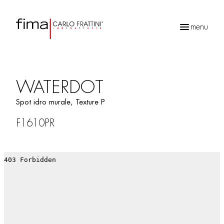
menu
Recherche
de
produits
WATERDOT
Spot idro murale, Texture P
F1610PR