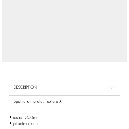
DESCRIPTION
Spot idro murale, Texture X
• rosace Ø50mm
• jet anti-calcaire