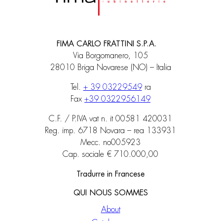
FIMA CARLO FRATTINI S.P.A.
Via Borgomanero, 105
28010 Briga Novarese (NO) – Italia
Tel.
+ 39 03229549
ra
Fax
+39 0322956149
C.F. / P.IVA vat n. it 00581 420031
Reg. imp. 6718 Novara – rea 133931
Mecc. no005923
Cap. sociale € 710.000,00
Tradurre in Francese
QUI NOUS SOMMES
About