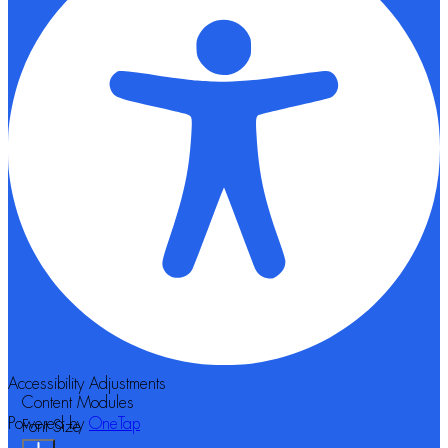
Accessibility Adjustments
Content Modules
Powered by
OneTap
Font Size