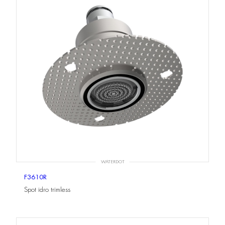
WATERDOT
F3610R
Spot idro trimless