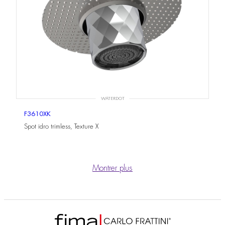
WATERDOT
F3610XK
Spot idro trimless, Texture X
Montrer plus