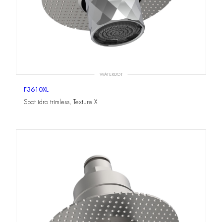
WATERDOT
F3610XL
Spot idro trimless, Texture X