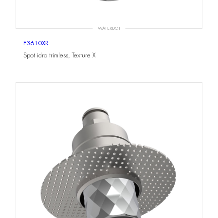
WATERDOT
F3610XR
Spot idro trimless, Texture X