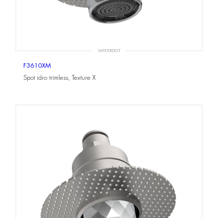
WATERDOT
F3610XM
Spot idro trimless, Texture X