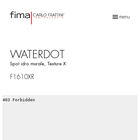
menu
Recherche
de
produits
WATERDOT
Spot idro murale, Texture X
F1610XR