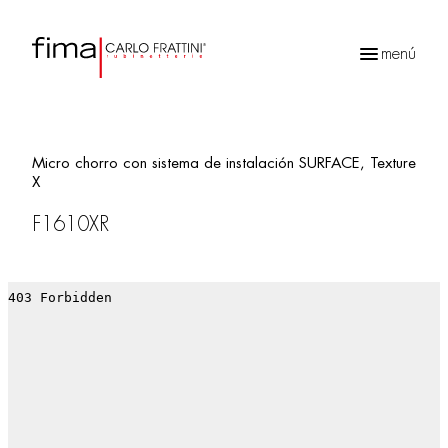
menú
Búsqueda
de
productos
Micro chorro con sistema de instalación SURFACE, Texture
X
F1610XR