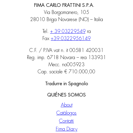
FIMA CARLO FRATTINI S.P.A.
Via Borgomanero, 105
28010 Briga Novarese (NO) – Italia
Tel.
+ 39 03229549
ra
Fax
+39 0322956149
C.F. / P.IVA vat n. it 00581 420031
Reg. imp. 6718 Novara – rea 133931
Mecc. no005923
Cap. sociale € 710.000,00
Tradurre in Spagnolo
QUIÉNES SOMOS
About
Catálogos
Contatti
Fima Diary