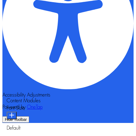
Accessibility Adjustments
Content Modules
Powered by
OneTap
Font Size
Hide Toolbar
Default