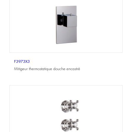
F3973X3
Mitigeur thermostatique douche encastré