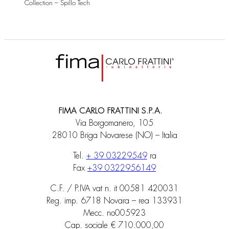
Collection – Spillo Tech
FIMA CARLO FRATTINI S.P.A.
Via Borgomanero, 105
28010 Briga Novarese (NO) – Italia
Tel.
+ 39 03229549
ra
Fax
+39 0322956149
C.F. / P.IVA vat n. it 00581 420031
Reg. imp. 6718 Novara – rea 133931
Mecc. no005923
Cap. sociale € 710.000,00