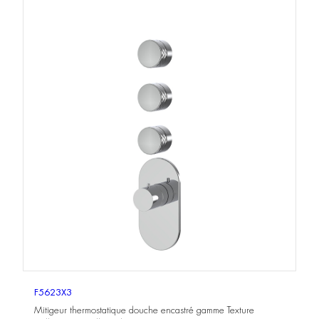
F5623X3
Mitigeur thermostatique douche encastré gamme Texture