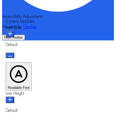
Accessibility Adjustments
Content Modules
Powered by
OneTap
Font Size
Hide Toolbar
Default
Readable Font
Line Height
Default