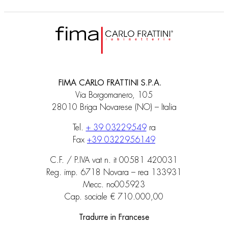
FIMA CARLO FRATTINI S.P.A.
Via Borgomanero, 105
28010 Briga Novarese (NO) – Italia
Tel.
+ 39 03229549
ra
Fax
+39 0322956149
C.F. / P.IVA vat n. it 00581 420031
Reg. imp. 6718 Novara – rea 133931
Mecc. no005923
Cap. sociale € 710.000,00
Tradurre in Francese