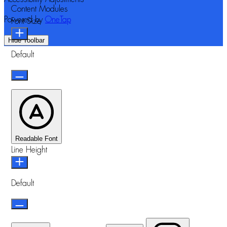
Content Modules
Powered by
OneTap
Font Size
Hide Toolbar
Default
Readable Font
Line Height
Default