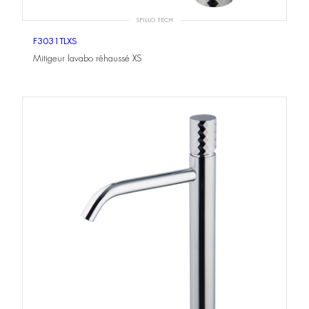
SPILLO TECH
F3031TLXS
Mitigeur lavabo réhaussé XS