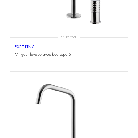
SPILLO TECH
F3271TNC
Mitigeur lavabo avec bec separé