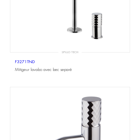
SPILLO TECH
F3271TND
Mitigeur lavabo avec bec separé