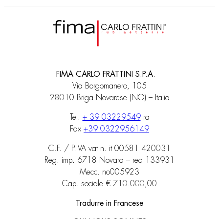
FIMA CARLO FRATTINI S.P.A.
Via Borgomanero, 105
28010 Briga Novarese (NO) – Italia
Tel.
+ 39 03229549
ra
Fax
+39 0322956149
C.F. / P.IVA vat n. it 00581 420031
Reg. imp. 6718 Novara – rea 133931
Mecc. no005923
Cap. sociale € 710.000,00
Tradurre in Francese