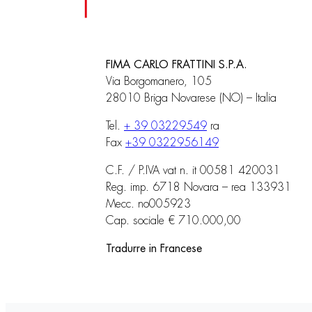
FIMA CARLO FRATTINI S.P.A.
Via Borgomanero, 105
28010 Briga Novarese (NO) – Italia
Tel.
+ 39 03229549
ra
Fax
+39 0322956149
C.F. / P.IVA vat n. it 00581 420031
Reg. imp. 6718 Novara – rea 133931
Mecc. no005923
Cap. sociale € 710.000,00
Tradurre in Francese