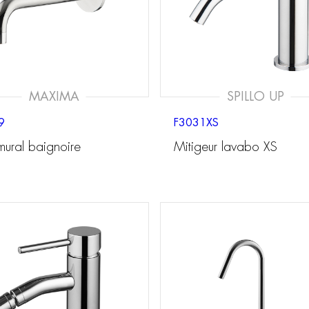
MAXIMA
SPILLO UP
9
F3031XS
mural baignoire
Mitigeur lavabo XS