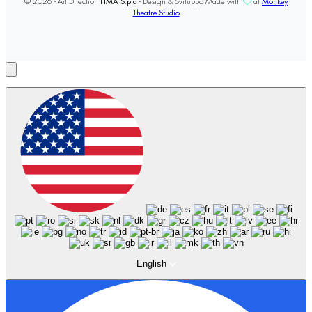
© 2026 - Art Direction
FIMA S.p.a
- Design & Sviluppo Made with
at
Monkey
Theatre Studio
English