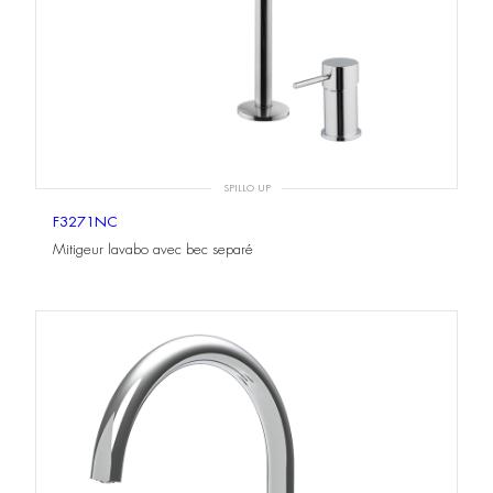
SPILLO UP
F3271NC
Mitigeur lavabo avec bec separé