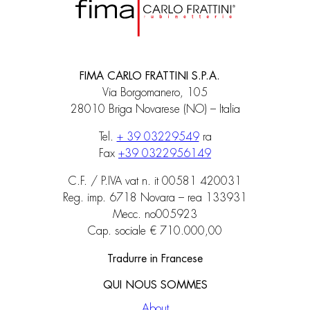
FIMA CARLO FRATTINI S.P.A.
Via Borgomanero, 105
28010 Briga Novarese (NO) – Italia
Tel.
+ 39 03229549
ra
Fax
+39 0322956149
C.F. / P.IVA vat n. it 00581 420031
Reg. imp. 6718 Novara – rea 133931
Mecc. no005923
Cap. sociale € 710.000,00
Tradurre in Francese
QUI NOUS SOMMES
About