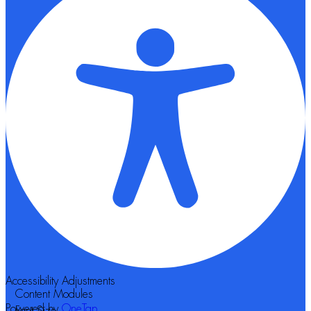
Accessibility Adjustments
Content Modules
Powered by
OneTap
Font Size