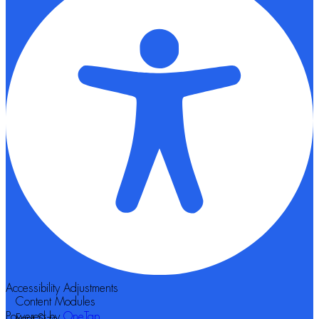
Accessibility Adjustments
Content Modules
Powered by
OneTap
Font Size