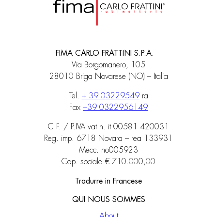
FIMA CARLO FRATTINI S.P.A.
Via Borgomanero, 105
28010 Briga Novarese (NO) – Italia
Tel.
+ 39 03229549
ra
Fax
+39 0322956149
C.F. / P.IVA vat n. it 00581 420031
Reg. imp. 6718 Novara – rea 133931
Mecc. no005923
Cap. sociale € 710.000,00
Tradurre in Francese
QUI NOUS SOMMES
About