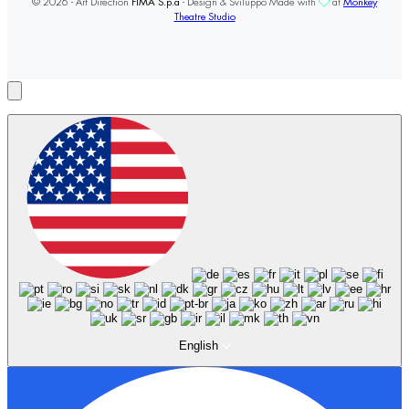
© 2026 - Art Direction
FIMA S.p.a
- Design & Sviluppo Made with
at
Monkey
Theatre Studio
English