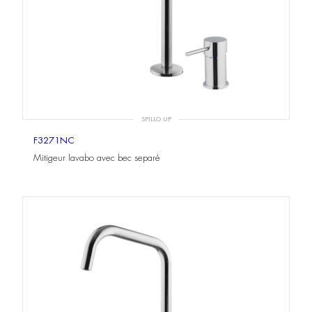
SPILLO UP
F3271NC
Mitigeur lavabo avec bec separé