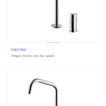
SPILLO TECH
F3271TNC
Mitigeur lavabo avec bec separé