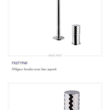
SPILLO TECH
F3271TND
Mitigeur lavabo avec bec separé