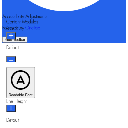
Accessibility Adjustments
Content Modules
Powered by
OneTap
Font Size
Hide Toolbar
Default
Readable Font
Line Height
Default