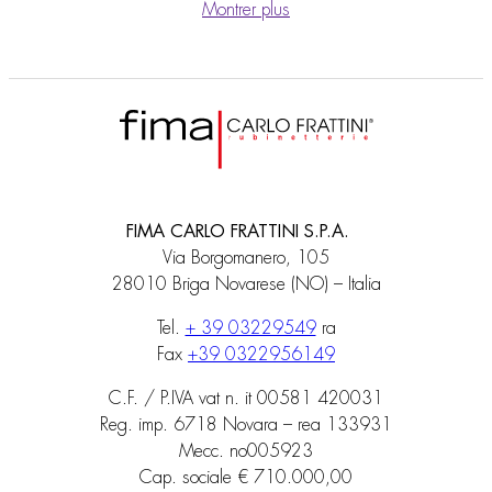
Montrer plus
FIMA CARLO FRATTINI S.P.A.
Via Borgomanero, 105
28010 Briga Novarese (NO) – Italia
Tel.
+ 39 03229549
ra
Fax
+39 0322956149
C.F. / P.IVA vat n. it 00581 420031
Reg. imp. 6718 Novara – rea 133931
Mecc. no005923
Cap. sociale € 710.000,00