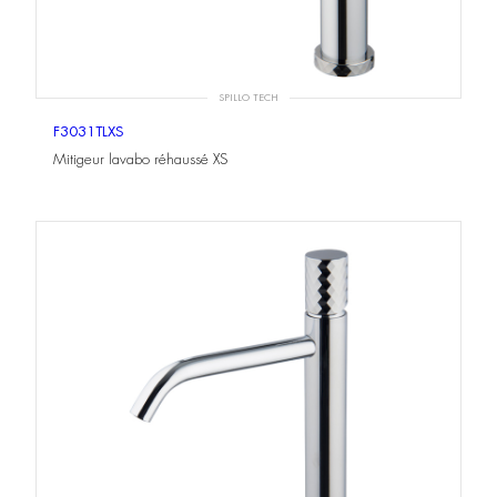
SPILLO TECH
F3031TLXS
Mitigeur lavabo réhaussé XS