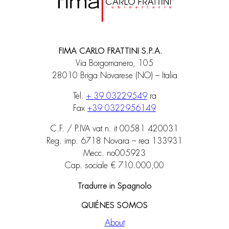
FIMA CARLO FRATTINI S.P.A.
Via Borgomanero, 105
28010 Briga Novarese (NO) – Italia
Tel.
+ 39 03229549
ra
Fax
+39 0322956149
C.F. / P.IVA vat n. it 00581 420031
Reg. imp. 6718 Novara – rea 133931
Mecc. no005923
Cap. sociale € 710.000,00
Tradurre in Spagnolo
QUIÉNES SOMOS
About