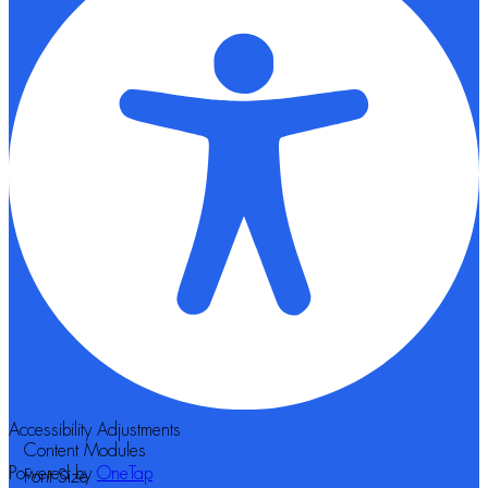
Accessibility Adjustments
Content Modules
Powered by
OneTap
Font Size