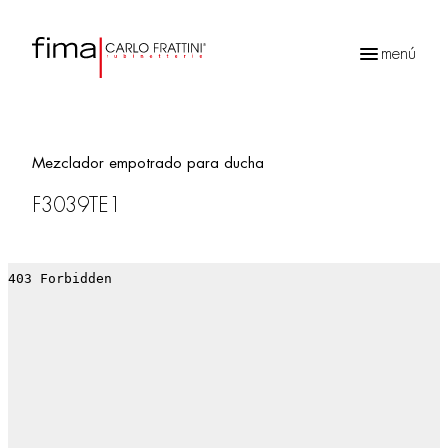
menú
Búsqueda
de
productos
Mezclador empotrado para ducha
F3039TE1