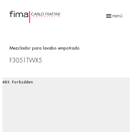
menú
Búsqueda
de
productos
Mezclador para lavabo empotrado
F3051TWX5