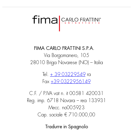
FIMA CARLO FRATTINI S.P.A.
Via Borgomanero, 105
28010 Briga Novarese (NO) – Italia
Tel.
+ 39 03229549
ra
Fax
+39 0322956149
C.F. / P.IVA vat n. it 00581 420031
Reg. imp. 6718 Novara – rea 133931
Mecc. no005923
Cap. sociale € 710.000,00
Tradurre in Spagnolo