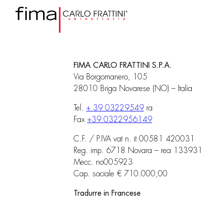
FIMA CARLO FRATTINI S.P.A.
Via Borgomanero, 105
28010 Briga Novarese (NO) – Italia
Tel.
+ 39 03229549
ra
Fax
+39 0322956149
C.F. / P.IVA vat n. it 00581 420031
Reg. imp. 6718 Novara – rea 133931
Mecc. no005923
Cap. sociale € 710.000,00
Tradurre in Francese