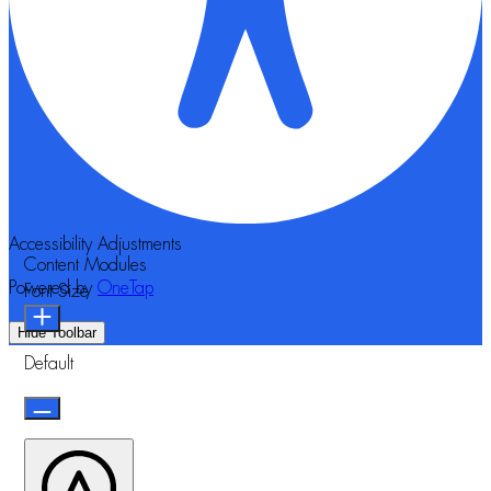
Accessibility Adjustments
Content Modules
Powered by
OneTap
Font Size
Hide Toolbar
Default