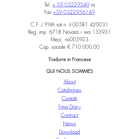
Tel.
+ 39 03229549
ra
Fax
+39 0322956149
C.F. / P.IVA vat n. it 00581 420031
Reg. imp. 6718 Novara – rea 133931
Mecc. no005923
Cap. sociale € 710.000,00
Tradurre in Francese
QUI NOUS SOMMES
About
Catalogues
Contatti
Fima Diary
Contract
News
Download