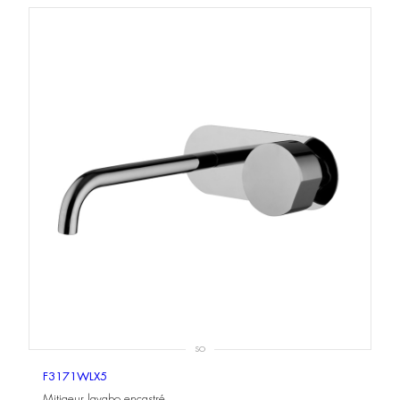
SO
F3171WLX5
Mitigeur lavabo encastré