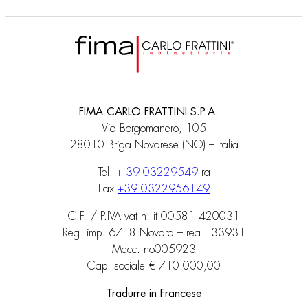
FIMA CARLO FRATTINI S.P.A.
Via Borgomanero, 105
28010 Briga Novarese (NO) – Italia
Tel.
+ 39 03229549
ra
Fax
+39 0322956149
C.F. / P.IVA vat n. it 00581 420031
Reg. imp. 6718 Novara – rea 133931
Mecc. no005923
Cap. sociale € 710.000,00
Tradurre in Francese