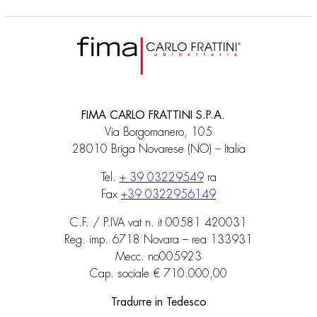
FIMA CARLO FRATTINI S.P.A.
Via Borgomanero, 105
28010 Briga Novarese (NO) – Italia
Tel.
+ 39 03229549
ra
Fax
+39 0322956149
C.F. / P.IVA vat n. it 00581 420031
Reg. imp. 6718 Novara – rea 133931
Mecc. no005923
Cap. sociale € 710.000,00
Tradurre in Tedesco