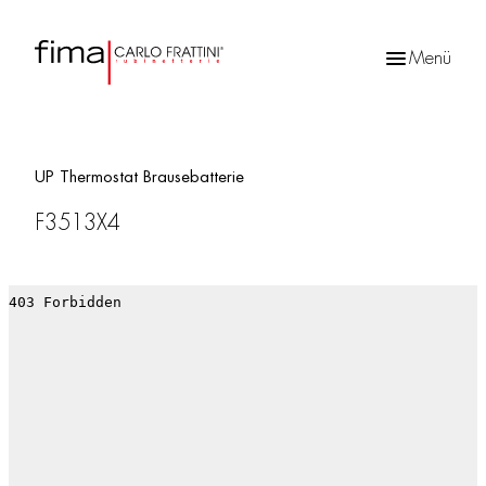
Menü
Products
search
UP Thermostat Brausebatterie
F3513X4