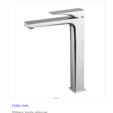
ZETA
F3961/HN
Mitigeur lavabo réhaussé