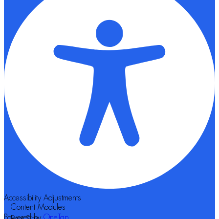
Accessibility Adjustments
Content Modules
Powered by
OneTap
Font Size