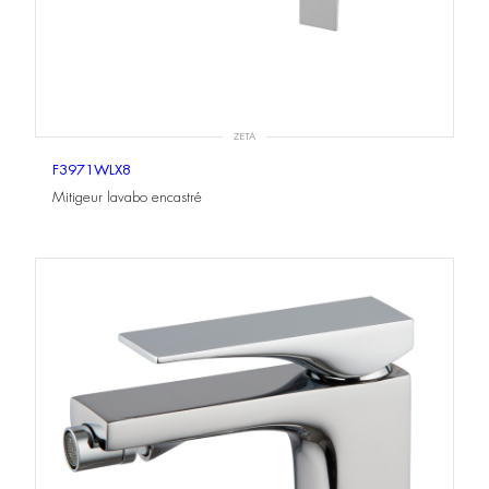
ZETA
F3971WLX8
Mitigeur lavabo encastré