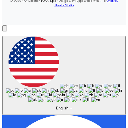
© 2026 - Art Direction
FIMA S.p.a
- Design & Sviluppo Made with
at
Monkey
Theatre Studio
English