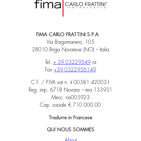
FIMA CARLO FRATTINI S.P.A.
Via Borgomanero, 105
28010 Briga Novarese (NO) – Italia
Tel.
+ 39 03229549
ra
Fax
+39 0322956149
C.F. / P.IVA vat n. it 00581 420031
Reg. imp. 6718 Novara – rea 133931
Mecc. no005923
Cap. sociale € 710.000,00
Tradurre in Francese
QUI NOUS SOMMES
About