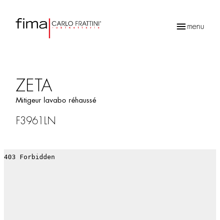
menu
Recherche
de
produits
ZETA
Mitigeur lavabo réhaussé
F3961LN