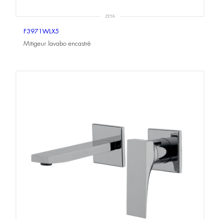
ZETA
F3971WLX5
Mitigeur lavabo encastré