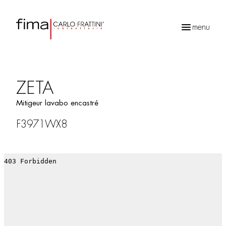
menu
Recherche
de
produits
ZETA
Mitigeur lavabo encastré
F3971WX8