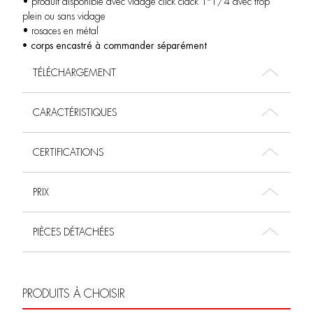
• produit disponible avec vidage click clack 1″1/4 avec trop
plein ou sans vidage
• rosaces en métal
• corps encastré à commander séparément
TÉLÉCHARGEMENT
CARACTÉRISTIQUES
CERTIFICATIONS
PRIX
PIÈCES DÉTACHÉES
PRODUITS À CHOISIR