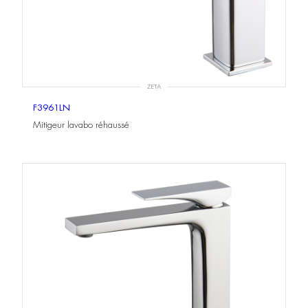
ZETA
F3961LN
Mitigeur lavabo réhaussé