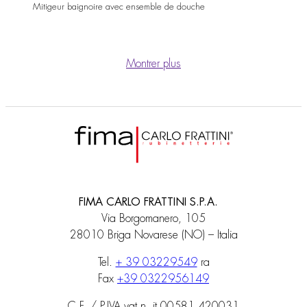
Mitigeur baignoire avec ensemble de douche
Montrer plus
FIMA CARLO FRATTINI S.P.A.
Via Borgomanero, 105
28010 Briga Novarese (NO) – Italia
Tel.
+ 39 03229549
ra
Fax
+39 0322956149
C.F. / P.IVA vat n. it 00581 420031