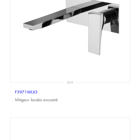
ZETA
F3971WLX5
Mitigeur lavabo encastré