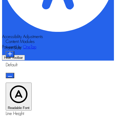
Accessibility Adjustments
Content Modules
Powered by
OneTap
Font Size
Hide Toolbar
Default
Readable Font
Line Height