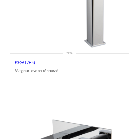
ZETA
F3961/HN
Mitigeur lavabo réhaussé