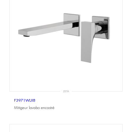
ZETA
F3971WLX8
Mitigeur lavabo encastré