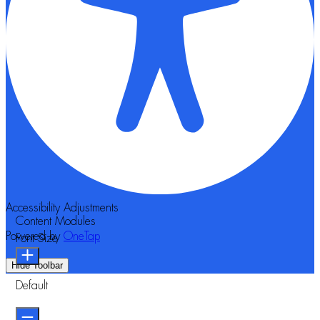
Accessibility Adjustments
Content Modules
Powered by
OneTap
Font Size
Hide Toolbar
Default