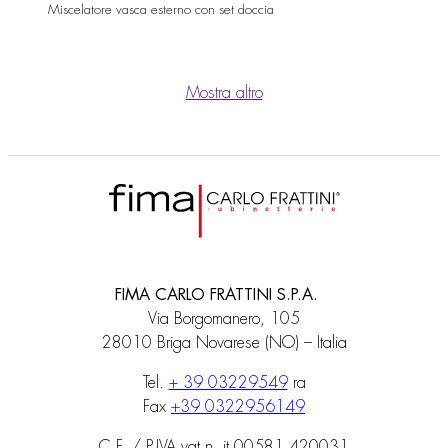
Miscelatore vasca esterno con set doccia
Mostra altro
FIMA CARLO FRATTINI S.P.A.
Via Borgomanero, 105
28010 Briga Novarese (NO) – Italia
Tel.
+ 39 03229549
ra
Fax
+39 0322956149
C.F. / P.IVA vat n. it 00581 420031