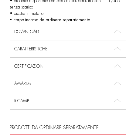
• prodotto disponibile con scarico click clack in ottone 1”1/4 o
senza scarico
• piastre in metallo
• corpo incasso da ordinare separatamente
DOWNLOAD
CARATTERISTICHE
CERTIFICAZIONI
AWARDS
RICAMBI
PRODOTTI DA ORDINARE SEPARATAMENTE