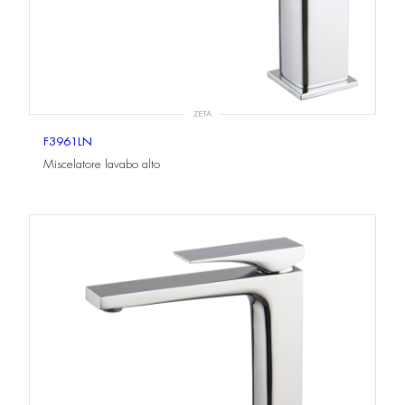
ZETA
F3961LN
Miscelatore lavabo alto