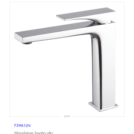
ZETA
F3961LN
Miscelatore lavabo alto