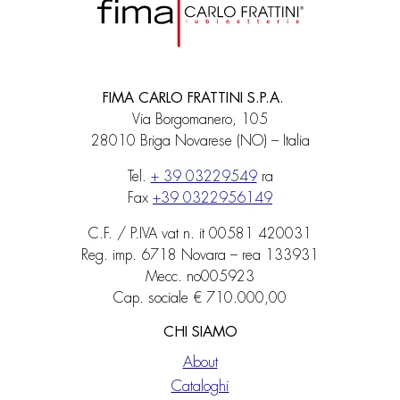
FIMA CARLO FRATTINI S.P.A.
Via Borgomanero, 105
28010 Briga Novarese (NO) – Italia
Tel.
+ 39 03229549
ra
Fax
+39 0322956149
C.F. / P.IVA vat n. it 00581 420031
Reg. imp. 6718 Novara – rea 133931
Mecc. no005923
Cap. sociale € 710.000,00
CHI SIAMO
About
Cataloghi