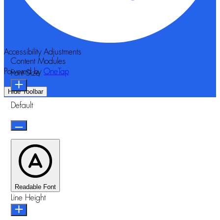
Accessibility Adjustments
Content Modules
Powered by
OneTap
Font Size
Hide Toolbar
Default
Readable Font
Line Height