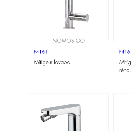
NOMOS GO
F4161
F416
Mitigeur lavabo
Miti
réha