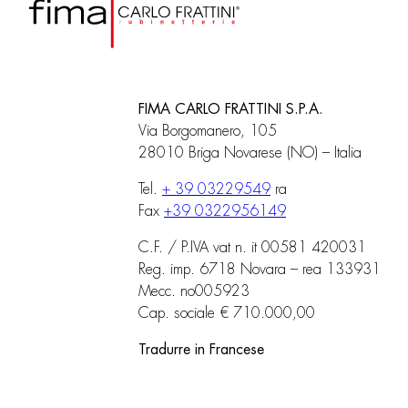
FIMA CARLO FRATTINI S.P.A.
Via Borgomanero, 105
28010 Briga Novarese (NO) – Italia
Tel.
+ 39 03229549
ra
Fax
+39 0322956149
C.F. / P.IVA vat n. it 00581 420031
Reg. imp. 6718 Novara – rea 133931
Mecc. no005923
Cap. sociale € 710.000,00
Tradurre in Francese