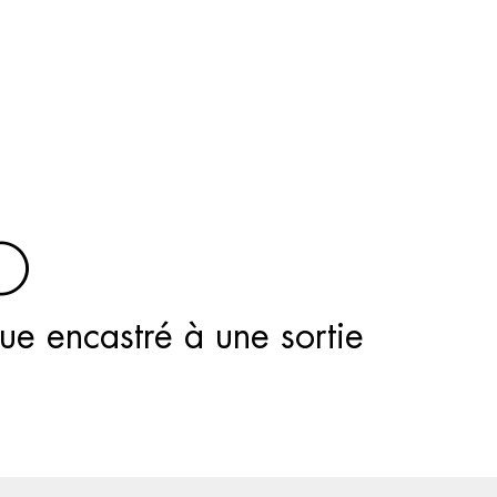
Recherche
de
produits
O
e encastré à une sortie