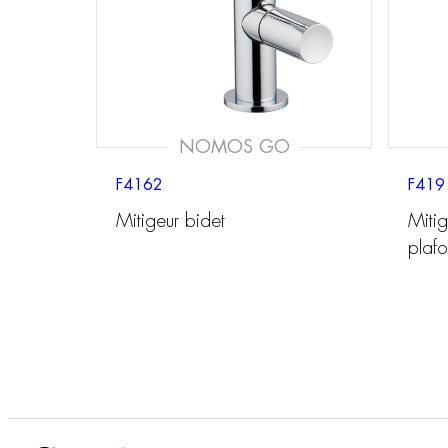
NOMOS GO
F4162
F419
Mitigeur bidet
Miti
plaf