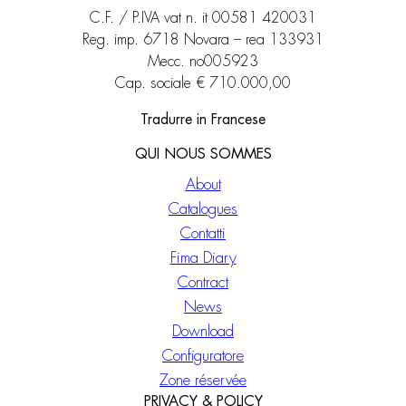
C.F. / P.IVA vat n. it 00581 420031
Reg. imp. 6718 Novara – rea 133931
Mecc. no005923
Cap. sociale € 710.000,00
Tradurre in Francese
QUI NOUS SOMMES
About
Catalogues
Contatti
Fima Diary
Contract
News
Download
Configuratore
Zone réservée
PRIVACY & POLICY