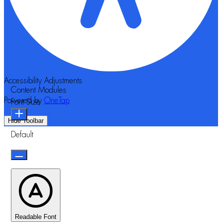
Accessibility Adjustments
Content Modules
Powered by
OneTap
Font Size
Hide Toolbar
Default
Readable Font