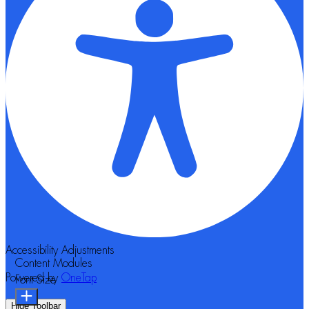
Accessibility Adjustments
Content Modules
Powered by
OneTap
Font Size
Hide Toolbar