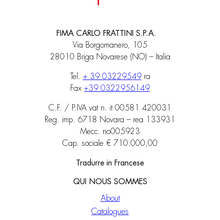
FIMA CARLO FRATTINI S.P.A.
Via Borgomanero, 105
28010 Briga Novarese (NO) – Italia
Tel.
+ 39 03229549
ra
Fax
+39 0322956149
C.F. / P.IVA vat n. it 00581 420031
Reg. imp. 6718 Novara – rea 133931
Mecc. no005923
Cap. sociale € 710.000,00
Tradurre in Francese
QUI NOUS SOMMES
About
Catalogues